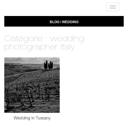
Toggle
navigat
BLOG / WEDDING
Catégorie : wedding
photographer Italy
Wedding in Tuscany