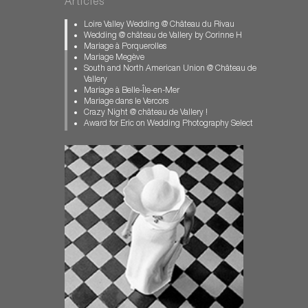
Articles
Mariage château des Condé
Mariage Clos Vougeot
Loire Valley Wedding @ Château du Rivau
Mariage dans l'Allier
Wedding @ château de Vallery by Corinne H
Mariage féerique
Mariage à Porquerolles
Mariage Gay Paris
Mariage Megève
Mariage Loir et Cher
South and North American Union @ Château de
Mariage Pays Basque
Vallery
Mariage Porquerolles
Mariage à Belle-Île-en-Mer
Mariage pour Tous
Mariage dans le Vercors
Mariage Vallery
Crazy Night @ château de Vallery !
Mariage Vercors
Award for Eric on Wedding Photography Select
Muslim wedding
Mariage de Jeremy et François
photographe chateau de Vallery
US and Korean Wedding in France
photographe mariage
Mariage au Manoir des Prévenches en
Photographe Mariage Biarritz
Normandie
Photographe Mariage Bourgogne
Mariage en Bretagne, sur l'Île aux Moines.
Photographe Mariage Megève
A winter muslim wedding
Photographe Mariage Normandie
ISPWP CONTEST / 2nd PLACE | FIRST DANCE
Photos Ile aux Moines
American Jewish Wedding in Provence
Pre-Wedding-Photography-Paris
Carrousel et Barbe à Papa en Loir-et-Cher
wedding chateau st loup
Mariage Féerique dans le Bourbonnais
wedding contest
Wedding in Brittany – Mariage au château de
wedding Dordogne
Guilguiffin
Wedding french Riviera
Eric join the BOWP
Wedding in Brittany
Wedding in Dordogne
Wedding in Burgundy
Wedding in Tuscany
wedding in Provence
Mariage au château des Condé à Vallery
wedding Megeve