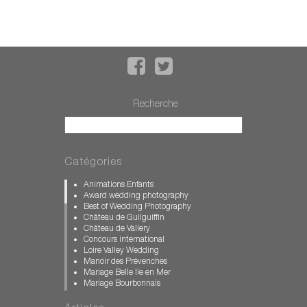
Recherche
Catégories
Animations Enfants
Award wedding photography
Best of Wedding Photography
Château de Guilguiffin
Château de Vallery
Concours international
Loire Valley Wedding
Manoir des Prévenches
Mariage Belle Ile en Mer
Mariage Bourbonnais
Mariage Bretagne
Mariage Calvados