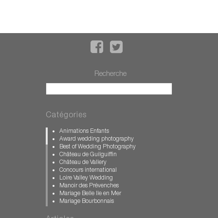
Recherche
Catégories
Animations Enfants
Award wedding photography
Best of Wedding Photography
Château de Guilguiffin
Château de Vallery
Concours international
Loire Valley Wedding
Manoir des Prévenches
Mariage Belle Ile en Mer
Mariage Bourbonnais
Mariage Bretagne
Mariage Calvados