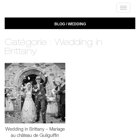
Toggle
navigat
BLOG / WEDDING
Catégorie : Wedding in
Brittany
Wedding in Brittany – Mariage
au château de Guilguiffin