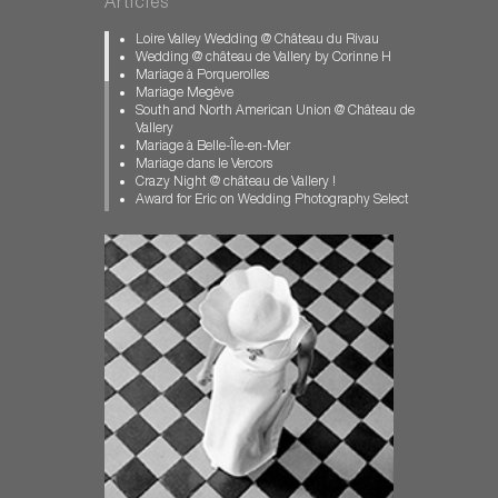
Articles
Mariage château des Condé
Mariage Clos Vougeot
Loire Valley Wedding @ Château du Rivau
Mariage dans l'Allier
Wedding @ château de Vallery by Corinne H
Mariage féerique
Mariage à Porquerolles
Mariage Gay Paris
Mariage Megève
Mariage Loir et Cher
South and North American Union @ Château de
Mariage Pays Basque
Vallery
Mariage Porquerolles
Mariage à Belle-Île-en-Mer
Mariage pour Tous
Mariage dans le Vercors
Mariage Vallery
Crazy Night @ château de Vallery !
Mariage Vercors
Award for Eric on Wedding Photography Select
Muslim wedding
Mariage de Jeremy et François
photographe chateau de Vallery
US and Korean Wedding in France
photographe mariage
Mariage au Manoir des Prévenches en
Photographe Mariage Biarritz
Normandie
Photographe Mariage Bourgogne
Mariage en Bretagne, sur l'Île aux Moines.
Photographe Mariage Megève
A winter muslim wedding
Photographe Mariage Normandie
ISPWP CONTEST / 2nd PLACE | FIRST DANCE
Photos Ile aux Moines
American Jewish Wedding in Provence
Pre-Wedding-Photography-Paris
Carrousel et Barbe à Papa en Loir-et-Cher
wedding chateau st loup
Mariage Féerique dans le Bourbonnais
wedding contest
Wedding in Brittany – Mariage au château de
wedding Dordogne
Guilguiffin
Wedding french Riviera
Eric join the BOWP
Wedding in Brittany
Wedding in Dordogne
Wedding in Burgundy
Wedding in Tuscany
wedding in Provence
Mariage au château des Condé à Vallery
wedding Megeve