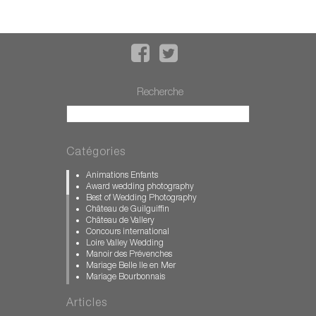
Recherche
Catégories
Animations Enfants
Award wedding photography
Best of Wedding Photography
Château de Guilguiffin
Château de Vallery
Concours international
Loire Valley Wedding
Manoir des Prévenches
Mariage Belle Ile en Mer
Mariage Bourbonnais
Mariage Bretagne
Mariage Calvados
Articles
Mariage château des Condé