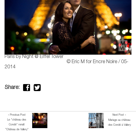
Paris by Night @ Eiffel Tower
© Eric M for Encre Noire / 05-
2014
Share:
« Previous Post
Next Post »
Le "château des
Mariage au château
Condé" renaît
des Condé à Vallery
"Château de Vallery"