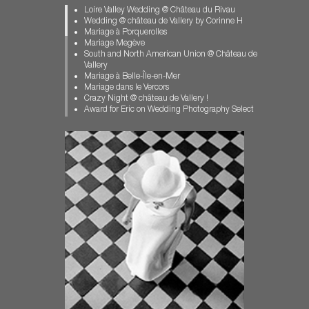
Mariage Clos Vougeot
Loire Valley Wedding @ Château du Rivau
Mariage dans l'Allier
Wedding @ château de Vallery by Corinne H
Mariage féerique
Mariage à Porquerolles
Mariage Gay Paris
Mariage Megève
Mariage Loir et Cher
South and North American Union @ Château de
Mariage Pays Basque
Vallery
Mariage Porquerolles
Mariage à Belle-Île-en-Mer
Mariage pour Tous
Mariage dans le Vercors
Mariage Vallery
Crazy Night @ château de Vallery !
Mariage Vercors
Award for Eric on Wedding Photography Select
Muslim wedding
Mariage de Jeremy et François
photographe chateau de Vallery
US and Korean Wedding in France
photographe mariage
Mariage au Manoir des Prévenches en
Photographe Mariage Biarritz
Normandie
Photographe Mariage Bourgogne
Mariage en Bretagne, sur l'Île aux Moines.
Photographe Mariage Megève
A winter muslim wedding
Photographe Mariage Normandie
ISPWP CONTEST / 2nd PLACE | FIRST DANCE
Photos Ile aux Moines
American Jewish Wedding in Provence
Pre-Wedding-Photography-Paris
Carrousel et Barbe à Papa en Loir-et-Cher
wedding chateau st loup
Mariage Féerique dans le Bourbonnais
wedding contest
Wedding in Brittany – Mariage au château de
wedding Dordogne
Guilguiffin
Wedding french Riviera
Eric join the BOWP
Wedding in Brittany
Wedding in Dordogne
Wedding in Burgundy
Wedding in Tuscany
wedding in Provence
Mariage au château des Condé à Vallery
wedding Megeve
Pre-Wedding Photography in Paris
wedding near Bordeaux
Le "château des Condé" renaît "Château de