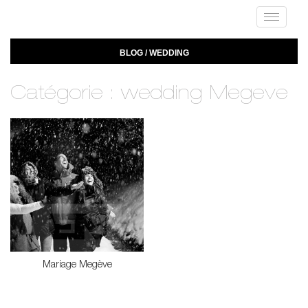
Toggle
navigat
BLOG / WEDDING
Catégorie : wedding Megeve
Mariage Megève