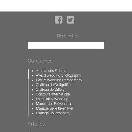
Recherche
Catégories
Animations Enfants
Award wedding photography
Best of Wedding Photography
Château de Guilguiffin
Château de Vallery
Concours international
Loire Valley Wedding
Manoir des Prévenches
Mariage Belle Ile en Mer
Mariage Bourbonnais
Mariage Bretagne
Mariage Calvados
Articles
Mariage château des Condé