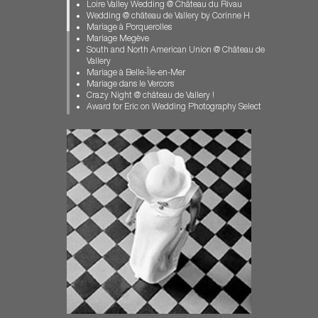
Mariage Clos Vougeot
Loire Valley Wedding @ Château du Rivau
Mariage dans l'Allier
Wedding @ château de Vallery by Corinne H
Mariage féerique
Mariage à Porquerolles
Mariage Gay Paris
Mariage Megève
Mariage Loir et Cher
South and North American Union @ Château de
Mariage Pays Basque
Vallery
Mariage Porquerolles
Mariage à Belle-Île-en-Mer
Mariage pour Tous
Mariage dans le Vercors
Mariage Vallery
Crazy Night @ château de Vallery !
Mariage Vercors
Award for Eric on Wedding Photography Select
Muslim wedding
Mariage de Jeremy et François
photographe chateau de Vallery
US and Korean Wedding in France
photographe mariage
Mariage au Manoir des Prévenches en
Photographe Mariage Biarritz
Normandie
Photographe Mariage Bourgogne
Mariage en Bretagne, sur l'Île aux Moines.
Photographe Mariage Megève
A winter muslim wedding
Photographe Mariage Normandie
ISPWP CONTEST / 2nd PLACE | FIRST DANCE
Photos Ile aux Moines
American Jewish Wedding in Provence
Pre-Wedding-Photography-Paris
Carrousel et Barbe à Papa en Loir-et-Cher
wedding chateau st loup
Mariage Féerique dans le Bourbonnais
wedding contest
Wedding in Brittany – Mariage au château de
wedding Dordogne
Guilguiffin
Wedding french Riviera
Eric join the BOWP
Wedding in Brittany
Wedding in Dordogne
Wedding in Burgundy
Wedding in Tuscany
wedding in Provence
Mariage au château des Condé à Vallery
wedding Megeve
Pre-Wedding Photography in Paris
wedding near Bordeaux
Le "château des Condé" renaît "Château de