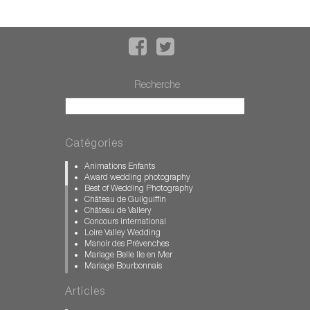
Recherche
Catégories
Animations Enfants
Award wedding photography
Best of Wedding Photography
Château de Guilguiffin
Château de Vallery
Concours international
Loire Valley Wedding
Manoir des Prévenches
Mariage Belle Ile en Mer
Mariage Bourbonnais
Mariage Bretagne
Mariage Calvados
Articles
Mariage château des Condé