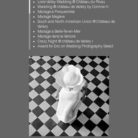
Mariage Clos Vougeot
Loire Valley Wedding @ Château du Rivau
Mariage dans l'Allier
Wedding @ château de Vallery by Corinne H
Mariage féerique
Mariage à Porquerolles
Mariage Gay Paris
Mariage Megève
Mariage Loir et Cher
South and North American Union @ Château de
Mariage Pays Basque
Vallery
Mariage Porquerolles
Mariage à Belle-Île-en-Mer
Mariage pour Tous
Mariage dans le Vercors
Mariage Vallery
Crazy Night @ château de Vallery !
Mariage Vercors
Award for Eric on Wedding Photography Select
Muslim wedding
Mariage de Jeremy et François
photographe chateau de Vallery
US and Korean Wedding in France
photographe mariage
Mariage au Manoir des Prévenches en
Photographe Mariage Biarritz
Normandie
Photographe Mariage Bourgogne
Mariage en Bretagne, sur l'Île aux Moines.
Photographe Mariage Megève
A winter muslim wedding
Photographe Mariage Normandie
ISPWP CONTEST / 2nd PLACE | FIRST DANCE
Photos Ile aux Moines
American Jewish Wedding in Provence
Pre-Wedding-Photography-Paris
Carrousel et Barbe à Papa en Loir-et-Cher
wedding chateau st loup
Mariage Féerique dans le Bourbonnais
wedding contest
Wedding in Brittany – Mariage au château de
wedding Dordogne
Guilguiffin
Wedding french Riviera
Eric join the BOWP
Wedding in Brittany
Wedding in Dordogne
Wedding in Burgundy
Wedding in Tuscany
wedding in Provence
Mariage au château des Condé à Vallery
wedding Megeve
Pre-Wedding Photography in Paris
wedding near Bordeaux
Le "château des Condé" renaît "Château de