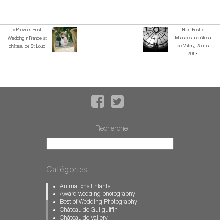
« Previous Post
Next Post »
Mariage au château
Wedding in France at
de Vallery, 25 mai
château de St Loup
2013.
Recherche
Catégories
Animations Enfants
Award wedding photography
Best of Wedding Photography
Château de Guilguiffin
Château de Vallery