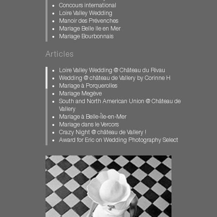
Concours international
Loire Valley Wedding
Manoir des Prévenches
Mariage Belle Ile en Mer
Mariage Bourbonnais
Mariage Bretagne
Mariage Calvados
Articles
Mariage château des Condé
Mariage Clos Vougeot
Loire Valley Wedding @ Château du Rivau
Mariage dans l'Allier
Wedding @ château de Vallery by Corinne H
Mariage féerique
Mariage à Porquerolles
Mariage Gay Paris
Mariage Megève
Mariage Loir et Cher
South and North American Union @ Château de
Mariage Pays Basque
Vallery
Mariage Porquerolles
Mariage à Belle-Île-en-Mer
Mariage pour Tous
Mariage dans le Vercors
Mariage Vallery
Crazy Night @ château de Vallery !
Mariage Vercors
Award for Eric on Wedding Photography Select
Muslim wedding
Mariage de Jeremy et François
photographe chateau de Vallery
US and Korean Wedding in France
photographe mariage
Mariage au Manoir des Prévenches en
Photographe Mariage Biarritz
Normandie
Photographe Mariage Bourgogne
Mariage en Bretagne, sur l'Île aux Moines.
Photographe Mariage Megève
A winter muslim wedding
Photographe Mariage Normandie
ISPWP CONTEST / 2nd PLACE | FIRST DANCE
Photos Ile aux Moines
American Jewish Wedding in Provence
Pre-Wedding-Photography-Paris
Carrousel et Barbe à Papa en Loir-et-Cher
wedding chateau st loup