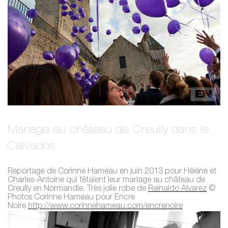
Mariage au château de Creully dans le
Calvados
Reportage de Corinne Hameau en juin 2013 pour Hélène et
Charles-Antoine qui fêtaient leur mariage au château de
Creully en Normandie. Très jolie robe de
Reinaldo Alvarez
©
Photos Corinne Hameau pour Encre
Noire
http://www.corinnehameau.com/encrenoire