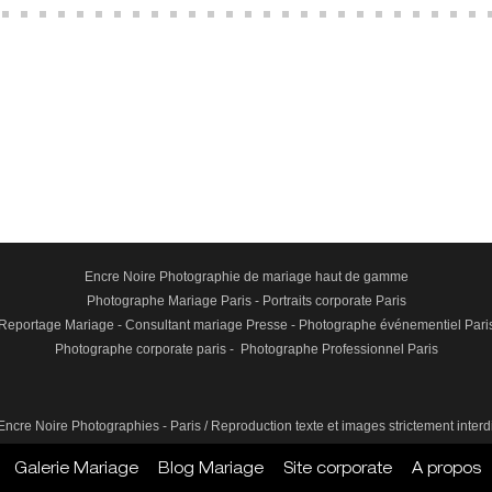
Encre Noire Photographie de mariage haut de gamme
Photographe Mariage Paris
-
Portraits corporate Paris
Reportage Mariage
-
Consultant mariage Presse
-
Photographe événementiel Pari
Photographe corporate paris
-
Photographe Professionnel Paris
Encre Noire Photographies - Paris / Reproduction texte et images strictement interdi
Galerie Mariage
Blog Mariage
Site corporate
A propos